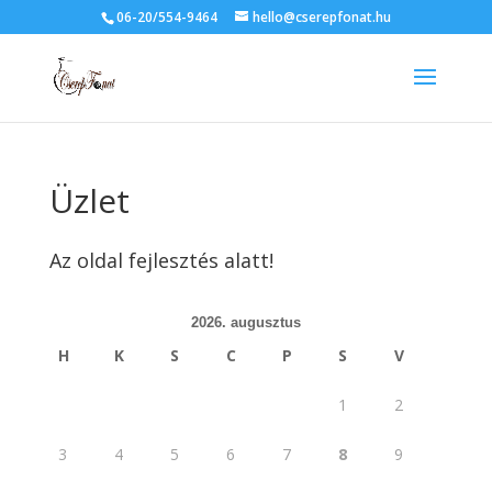
06-20/554-9464
hello@cserepfonat.hu
Üzlet
Az oldal fejlesztés alatt!
2026. augusztus
H
K
S
C
P
S
V
1
2
3
4
5
6
7
8
9